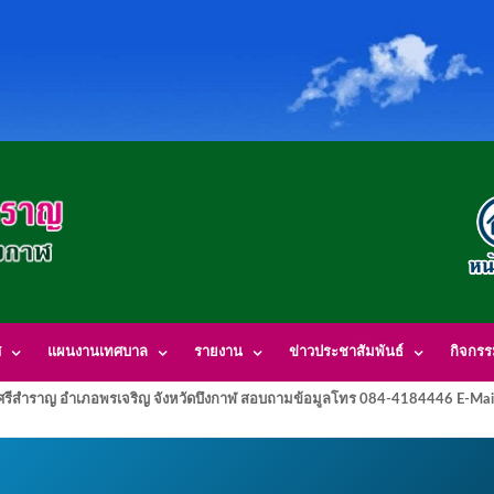
ศ
แผนงานเทศบาล
รายงาน
ข่าวประชาสัมพันธ์
กิจกร
รีสำราญ อำเภอพรเจริญ จังหวัดบึงกาฬ สอบถามข้อมูลโทร 084-4184446 E-Mai