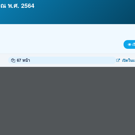
ณ พ.ศ. 2564
เป
67 หน้า
เปิดในแ