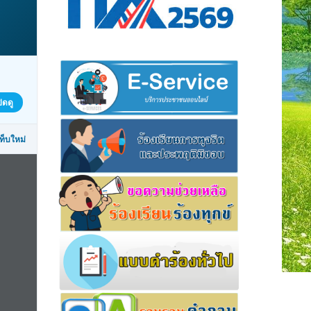
ิดดู
ท็บใหม่