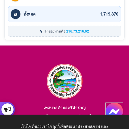
1,719,870
ทั้งหมด
IP ของท่านคือ
216.73.216.62
เทศบาลตำบลศรีสำราญ
อำเภอพรเจริญ จังหวัดบึงกาฬ สอบถามข้อมูลโทร 084-4184446
E-mail : saraban_05380203@dla.go.th
เว็บไซต์ของเราใช้คุกกี้เพื่อพัฒนาประสิทธิภาพ และ