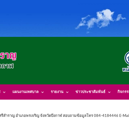
ศ
แผนงานเทศบาล
รายงาน
ข่าวประชาสัมพันธ์
กิจกร
รีสำราญ อำเภอพรเจริญ จังหวัดบึงกาฬ สอบถามข้อมูลโทร 084-4184446 E-Mai