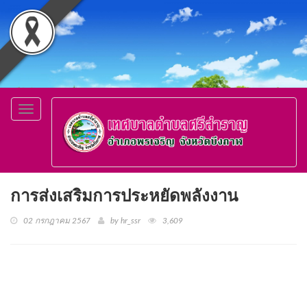
Toggle
navigation
การส่งเสริมการประหยัดพลังงาน
02 กรกฎาคม 2567
by hr_ssr
3,609